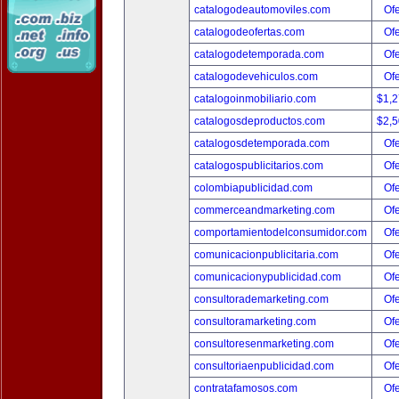
catalogodeautomoviles.com
Ofe
catalogodeofertas.com
Ofe
catalogodetemporada.com
Ofe
catalogodevehiculos.com
Ofe
catalogoinmobiliario.com
$1,
catalogosdeproductos.com
$2,
catalogosdetemporada.com
Ofe
catalogospublicitarios.com
Ofe
colombiapublicidad.com
Ofe
commerceandmarketing.com
Ofe
comportamientodelconsumidor.com
Ofe
comunicacionpublicitaria.com
Ofe
comunicacionypublicidad.com
Ofe
consultorademarketing.com
Ofe
consultoramarketing.com
Ofe
consultoresenmarketing.com
Ofe
consultoriaenpublicidad.com
Ofe
contratafamosos.com
Ofe