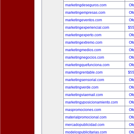
marketingdeseguros.com
Ofe
marketingempresas.com
Ofe
marketingeventos.com
Ofe
marketingexperiencial.com
$5
marketingexperto.com
Ofe
marketingextremo.com
Ofe
marketingmedios.com
Ofe
marketingnegocios.com
Ofe
marketingquefunciona.com
Ofe
marketingrentable.com
$5
marketingsensorial.com
Ofe
marketingverde.com
Ofe
marketingviaemail.com
Ofe
marketingyposicionamiento.com
Ofe
maspromociones.com
Ofe
materialpromocional.com
Ofe
mercadopublicidad.com
Ofe
modelospublicitarias.com
Ofe