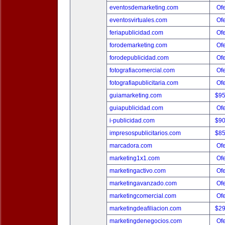
eventosdemarketing.com
Ofe
eventosvirtuales.com
Ofe
feriapublicidad.com
Ofe
forodemarketing.com
Ofe
forodepublicidad.com
Ofe
fotografiacomercial.com
Ofe
fotografiapublicitaria.com
Ofe
guiamarketing.com
$9
guiapublicidad.com
Ofe
i-publicidad.com
$9
impresospublicitarios.com
$8
marcadora.com
Ofe
marketing1x1.com
Ofe
marketingactivo.com
Ofe
marketingavanzado.com
Ofe
marketingcomercial.com
Ofe
marketingdeafiliacion.com
$2
marketingdenegocios.com
Ofe