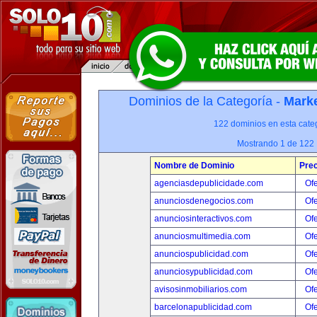
Dominios de la Categoría -
Marke
122 dominios en esta categ
Mostrando 1 de 122
Nombre de Dominio
Prec
agenciasdepublicidade.com
Ofe
anunciosdenegocios.com
Ofe
anunciosinteractivos.com
Ofe
anunciosmultimedia.com
Ofe
anunciospublicidad.com
Ofe
anunciosypublicidad.com
Ofe
avisosinmobiliarios.com
Ofe
barcelonapublicidad.com
Ofe