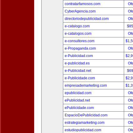
contratarfamosos.com
Ofe
CyberAgencia.com
Ofe
directoriodepublicidad.com
Ofe
e-catalogo.com
$8
e-catalogos.com
Ofe
e-consultores.com
$1,
e-Propaganda.com
Ofe
e-Publicidad.com
$2,
e-publicidad.es
Ofe
e-Publicidad.net
$6
e-Publicidade.com
$2,
empresademarketing.com
$1,
epublicidad.com
Ofe
ePublicidad.net
Ofe
ePublicidade.com
Ofe
EspacioDePublicidad.com
Ofe
estrategiamarketing.com
Ofe
estudiopublicidad.com
Ofe