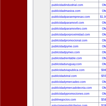
publicidadindustrial.com
Ofe
publicidadmasiva.com
Ofe
publicidadparaempresas.com
$1,
publicidadparamovil.com
Ofe
publicidadparamoviles.com
Ofe
publicidadporproximidad.com
Ofe
publicidadpromocional.com
Ofe
publicidadpyme.com
Ofe
publicidadpymes.com
Ofe
publicidadrentable.com
Ofe
publicidaduruguay.com
Ofe
publicidadviapublica.com
$9
publicidadviral.com
$5
publicidadymercadeo.com
Ofe
publicidadymercadotecnia.com
Ofe
publicidadypromociones.com
Ofe
publinegocios.com
$5
solucionespublicitarias.com
$2