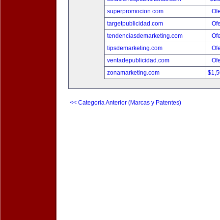
superpromocion.com
Ofe
targetpublicidad.com
Ofe
tendenciasdemarketing.com
Ofe
tipsdemarketing.com
Ofe
ventadepublicidad.com
Ofe
zonamarketing.com
$1,
<< Categoria Anterior (Marcas y Patentes)