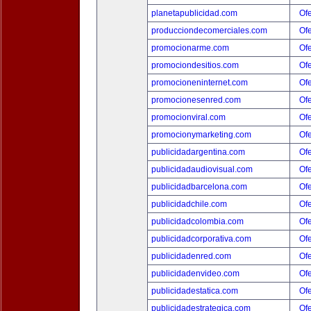
planetapublicidad.com
Ofe
producciondecomerciales.com
Ofe
promocionarme.com
Ofe
promociondesitios.com
Ofe
promocioneninternet.com
Ofe
promocionesenred.com
Ofe
promocionviral.com
Ofe
promocionymarketing.com
Ofe
publicidadargentina.com
Ofe
publicidadaudiovisual.com
Ofe
publicidadbarcelona.com
Ofe
publicidadchile.com
Ofe
publicidadcolombia.com
Ofe
publicidadcorporativa.com
Ofe
publicidadenred.com
Ofe
publicidadenvideo.com
Ofe
publicidadestatica.com
Ofe
publicidadestrategica.com
Ofe