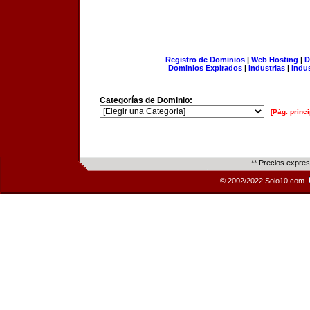
Registro de Dominios
|
Web Hosting
|
D
Dominios Expirados
|
Industrias
|
Indu
Categorías de Dominio:
[Pág. princi
** Precios expre
© 2002/2022 Solo10.com