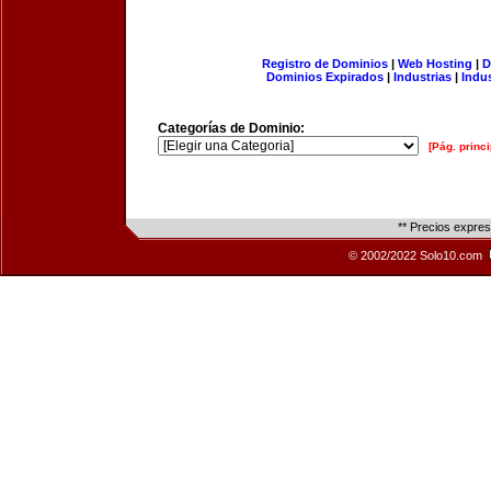
Registro de Dominios
|
Web Hosting
|
D
Dominios Expirados
|
Industrias
|
Indu
Categorías de Dominio:
[Pág. princi
** Precios expre
© 2002/2022 Solo10.com