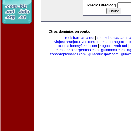
Precio Ofrecido $
Otros dominios en venta:
registrarmarca.net
|
zonasubastas.com
|
a
viajesparaejecutivos.com
|
reuniaodenegocios.
exposicionesyferias.com
|
negociosweb.net
|
campeonatoargentino.com
|
guiatandil.com
|
ag
zonapropiedades.com
|
guiacarlospaz.com
|
guiac