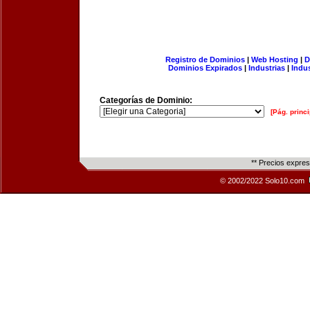
Registro de Dominios
|
Web Hosting
|
D
Dominios Expirados
|
Industrias
|
Indu
Categorías de Dominio:
[Pág. princi
** Precios expre
© 2002/2022 Solo10.com