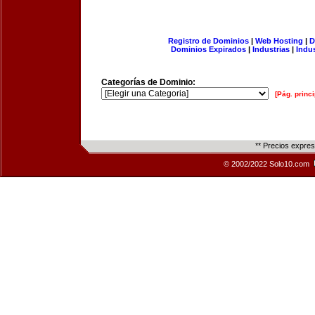
Registro de Dominios
|
Web Hosting
|
D
Dominios Expirados
|
Industrias
|
Indu
Categorías de Dominio:
[Pág. princi
** Precios expre
© 2002/2022 Solo10.com