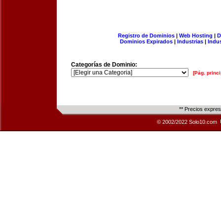
Registro de Dominios
|
Web Hosting
|
D
Dominios Expirados
|
Industrias
|
Indu
Categorías de Dominio:
[Pág. princi
** Precios expre
© 2002/2022 Solo10.com