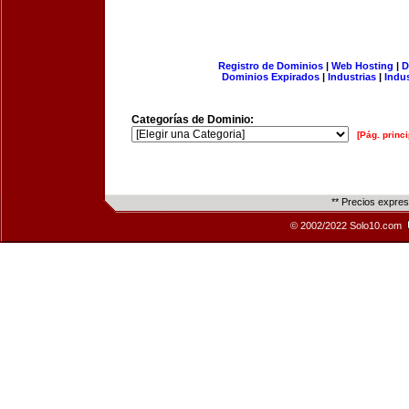
Registro de Dominios
|
Web Hosting
|
D
Dominios Expirados
|
Industrias
|
Indu
Categorías de Dominio:
[Pág. princi
** Precios expre
© 2002/2022 Solo10.com