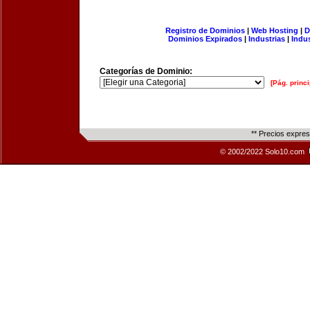
Registro de Dominios
|
Web Hosting
|
D
Dominios Expirados
|
Industrias
|
Indu
Categorías de Dominio:
[Pág. princi
** Precios expre
© 2002/2022 Solo10.com