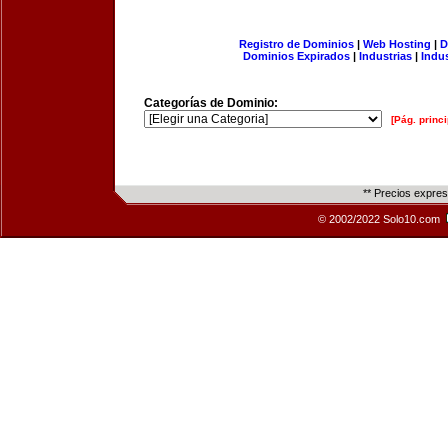
Registro de Dominios
|
Web Hosting
|
D
Dominios Expirados
|
Industrias
|
Indu
Categorías de Dominio:
[Pág. princi
** Precios expre
© 2002/2022 Solo10.com