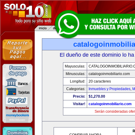
catalogoinmobili
El dueño de este dominio lo ha
Mayusculas:
CATALOGOINMOBILIARIO.
Minusculas:
catalogoinmobiliario.com
Longitud:
20 caracteres
Categorias:
Inmuebles y Propiedades
,
M
Precio:
$1,270.00
Visitar!
catalogoinmobiliario.com
Serán consideradas ofer
R