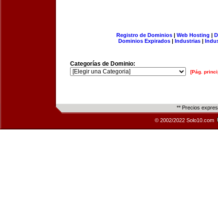
Registro de Dominios
|
Web Hosting
|
D
Dominios Expirados
|
Industrias
|
Indu
Categorías de Dominio:
[Pág. princi
** Precios expre
© 2002/2022 Solo10.com