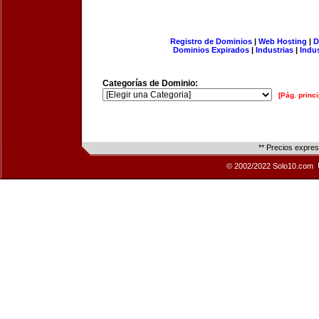
Registro de Dominios
|
Web Hosting
|
D
Dominios Expirados
|
Industrias
|
Indu
Categorías de Dominio:
[Pág. princi
** Precios expre
© 2002/2022 Solo10.com