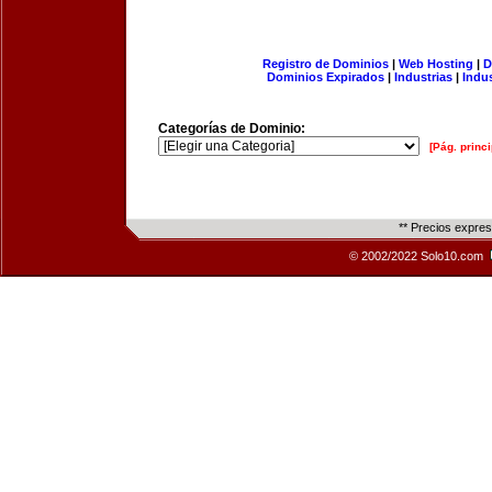
Registro de Dominios
|
Web Hosting
|
D
Dominios Expirados
|
Industrias
|
Indu
Categorías de Dominio:
[Pág. princi
** Precios expre
© 2002/2022 Solo10.com