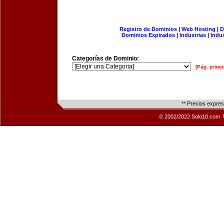
Registro de Dominios
|
Web Hosting
|
D
Dominios Expirados
|
Industrias
|
Indu
Categorías de Dominio:
[Pág. princi
** Precios expre
© 2002/2022 Solo10.com