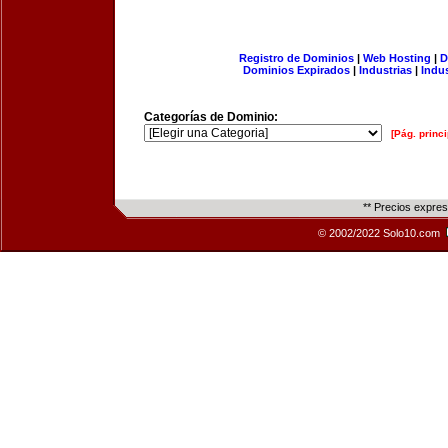
Registro de Dominios
|
Web Hosting
|
D
Dominios Expirados
|
Industrias
|
Indu
Categorías de Dominio:
[Pág. princi
** Precios expre
© 2002/2022 Solo10.com