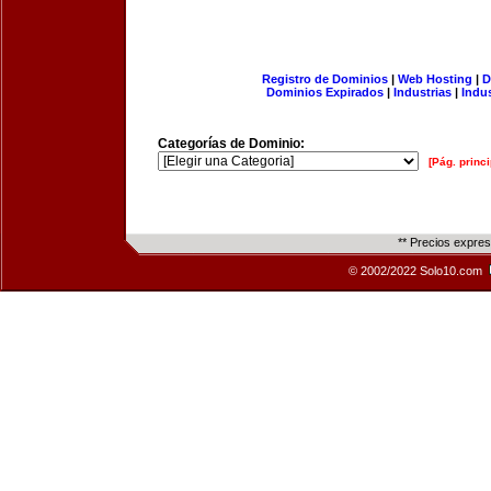
Registro de Dominios
|
Web Hosting
|
D
Dominios Expirados
|
Industrias
|
Indu
Categorías de Dominio:
[Pág. princi
** Precios expre
© 2002/2022 Solo10.com