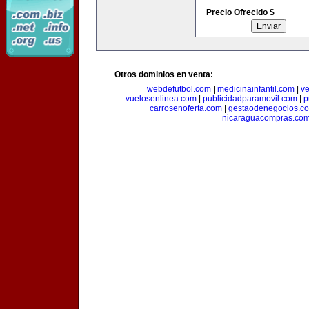
Precio Ofrecido $
Otros dominios en venta:
webdefutbol.com
|
medicinainfantil.com
|
v
vuelosenlinea.com
|
publicidadparamovil.com
|
p
carrosenoferta.com
|
gestaodenegocios.c
nicaraguacompras.co