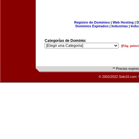
Registro de Dominios
|
Web Hosting
|
D
Dominios Expirados
|
Industrias
|
Indu
Categorías de Dominio:
[Pág. princi
** Precios expre
© 2002/2022 Solo10.com