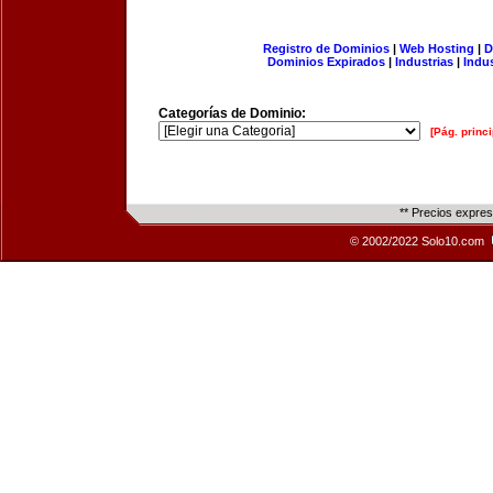
Registro de Dominios
|
Web Hosting
|
D
Dominios Expirados
|
Industrias
|
Indu
Categorías de Dominio:
[Pág. princi
** Precios expre
© 2002/2022 Solo10.com