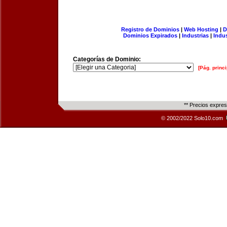
Registro de Dominios
|
Web Hosting
|
D
Dominios Expirados
|
Industrias
|
Indu
Categorías de Dominio:
[Pág. princi
** Precios expre
© 2002/2022 Solo10.com