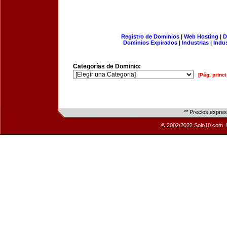
Registro de Dominios
|
Web Hosting
|
D
Dominios Expirados
|
Industrias
|
Indu
Categorías de Dominio:
[Pág. princi
** Precios expre
© 2002/2022 Solo10.com