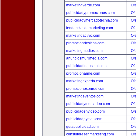
marketingverde.com
Ofe
publicidadypromociones.com
Ofe
publicidadymercadotecnia.com
Ofe
tendenciasdemarketing.com
Ofe
marketingactivo.com
Ofe
promociondesitios.com
Ofe
marketingmedios.com
Ofe
anunciosmultimedia.com
Ofe
publicidadindustrial.com
Ofe
promocionarme.com
Ofe
marketingexperto.com
Ofe
promocionesenred.com
Ofe
marketingeventos.com
Ofe
publicidadymercadeo.com
Ofe
publicidadenvideo.com
Ofe
publicidadpymes.com
Ofe
guiapublicidad.com
Ofe
consultoresenmarketing.com
Ofe