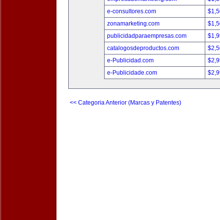
e-consultores.com
$1,
zonamarketing.com
$1,
publicidadparaempresas.com
$1,
catalogosdeproductos.com
$2,
e-Publicidad.com
$2,
e-Publicidade.com
$2,
<< Categoria Anterior (Marcas y Patentes)