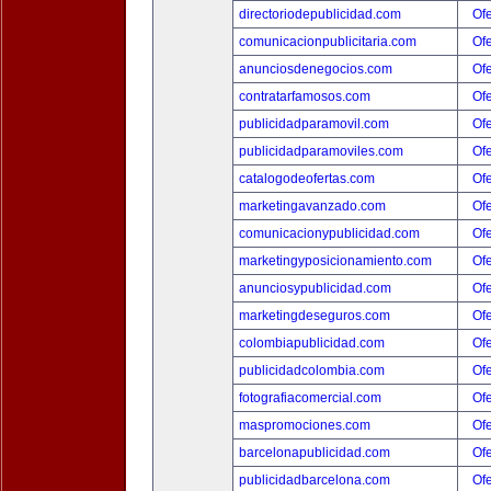
directoriodepublicidad.com
Ofe
comunicacionpublicitaria.com
Ofe
anunciosdenegocios.com
Ofe
contratarfamosos.com
Ofe
publicidadparamovil.com
Ofe
publicidadparamoviles.com
Ofe
catalogodeofertas.com
Ofe
marketingavanzado.com
Ofe
comunicacionypublicidad.com
Ofe
marketingyposicionamiento.com
Ofe
anunciosypublicidad.com
Ofe
marketingdeseguros.com
Ofe
colombiapublicidad.com
Ofe
publicidadcolombia.com
Ofe
fotografiacomercial.com
Ofe
maspromociones.com
Ofe
barcelonapublicidad.com
Ofe
publicidadbarcelona.com
Ofe