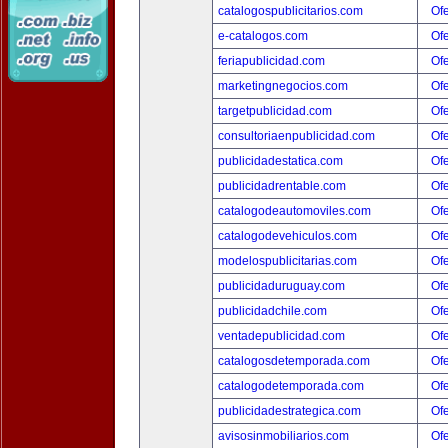
catalogospublicitarios.com
Ofe
e-catalogos.com
Ofe
feriapublicidad.com
Ofe
marketingnegocios.com
Ofe
targetpublicidad.com
Ofe
consultoriaenpublicidad.com
Ofe
publicidadestatica.com
Ofe
publicidadrentable.com
Ofe
catalogodeautomoviles.com
Ofe
catalogodevehiculos.com
Ofe
modelospublicitarias.com
Ofe
publicidaduruguay.com
Ofe
publicidadchile.com
Ofe
ventadepublicidad.com
Ofe
catalogosdetemporada.com
Ofe
catalogodetemporada.com
Ofe
publicidadestrategica.com
Ofe
avisosinmobiliarios.com
Ofe