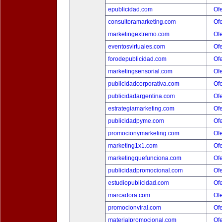
epublicidad.com
Ofe
consultoramarketing.com
Ofe
marketingextremo.com
Ofe
eventosvirtuales.com
Ofe
forodepublicidad.com
Ofe
marketingsensorial.com
Ofe
publicidadcorporativa.com
Ofe
publicidadargentina.com
Ofe
estrategiamarketing.com
Ofe
publicidadpyme.com
Ofe
promocionymarketing.com
Ofe
marketing1x1.com
Ofe
marketingquefunciona.com
Ofe
publicidadpromocional.com
Ofe
estudiopublicidad.com
Ofe
marcadora.com
Ofe
promocionviral.com
Ofe
materialpromocional.com
Ofe