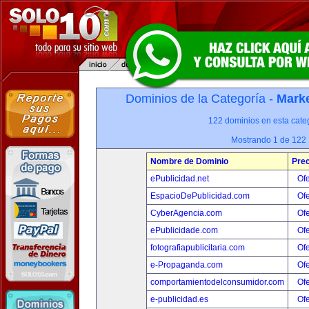
Dominios de la Categoría -
Marke
122 dominios en esta categ
Mostrando 1 de 122
Nombre de Dominio
Prec
ePublicidad.net
Ofe
EspacioDePublicidad.com
Ofe
CyberAgencia.com
Ofe
ePublicidade.com
Ofe
fotografiapublicitaria.com
Ofe
e-Propaganda.com
Ofe
comportamientodelconsumidor.com
Ofe
e-publicidad.es
Ofe