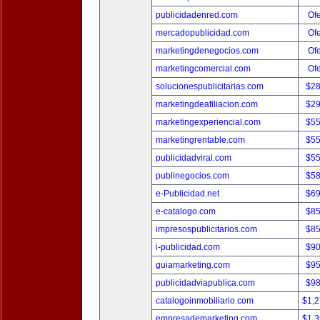
publicidadenred.com
Ofe
mercadopublicidad.com
Ofe
marketingdenegocios.com
Ofe
marketingcomercial.com
Ofe
solucionespublicitarias.com
$2
marketingdeafiliacion.com
$2
marketingexperiencial.com
$5
marketingrentable.com
$5
publicidadviral.com
$5
publinegocios.com
$5
e-Publicidad.net
$6
e-catalogo.com
$8
impresospublicitarios.com
$8
i-publicidad.com
$9
guiamarketing.com
$9
publicidadviapublica.com
$9
catalogoinmobiliario.com
$1,
empresademarketing.com
$1,