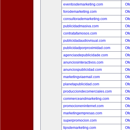
eventosdemarketing.com
Ofe
forodemarketing.com
Ofe
consultorademarketing.com
Ofe
publicidadmasiva.com
Ofe
contratafamosos.com
Ofe
publicidadaudiovisual.com
Ofe
publicidadporproximidad.com
Ofe
agenciasdepublicidade.com
Ofe
anunciosinteractivos.com
Ofe
anunciospublicidad.com
Ofe
marketingviaemail.com
Ofe
planetapublicidad.com
Ofe
producciondecomerciales.com
Ofe
commerceandmarketing.com
Ofe
promocioneninternet.com
Ofe
marketingempresas.com
Ofe
superpromocion.com
Ofe
tipsdemarketing.com
Ofe