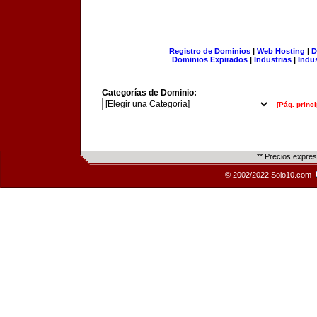
Registro de Dominios
|
Web Hosting
|
D
Dominios Expirados
|
Industrias
|
Indu
Categorías de Dominio:
[Pág. princi
** Precios expre
© 2002/2022 Solo10.com