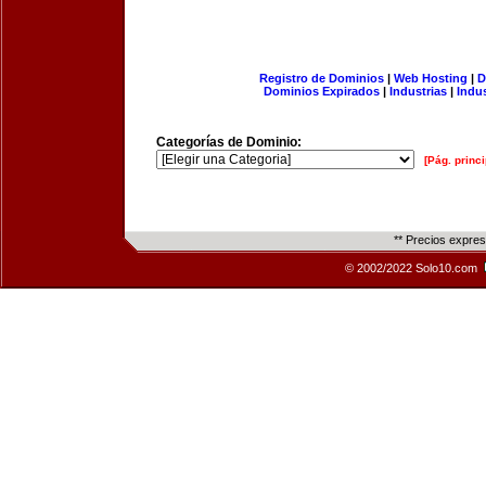
Registro de Dominios
|
Web Hosting
|
D
Dominios Expirados
|
Industrias
|
Indu
Categorías de Dominio:
[Pág. princi
** Precios expre
© 2002/2022 Solo10.com