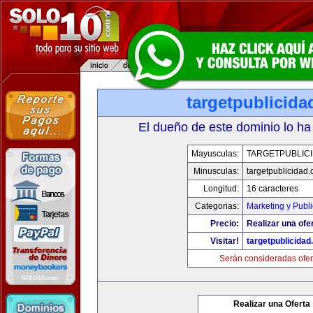
targetpublicid
El dueño de este dominio lo ha
Mayusculas:
TARGETPUBLIC
Minusculas:
targetpublicidad
Longitud:
16 caracteres
Categorias:
Marketing y Publ
Precio:
Realizar una ofe
Visitar!
targetpublicida
Serán consideradas ofer
Realizar una Oferta