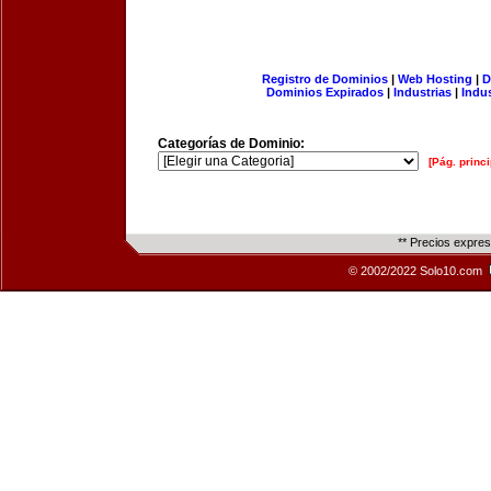
Registro de Dominios
|
Web Hosting
|
D
Dominios Expirados
|
Industrias
|
Indu
Categorías de Dominio:
[Pág. princi
** Precios expre
© 2002/2022 Solo10.com