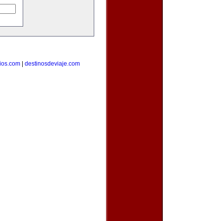
ios.com
|
destinosdeviaje.com