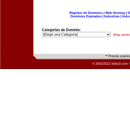
Registro de Dominios
|
Web Hosting
|
D
Dominios Expirados
|
Industrias
|
Indu
Categorías de Dominio:
[Pág. princi
** Precios expre
© 2002/2022 Solo10.com