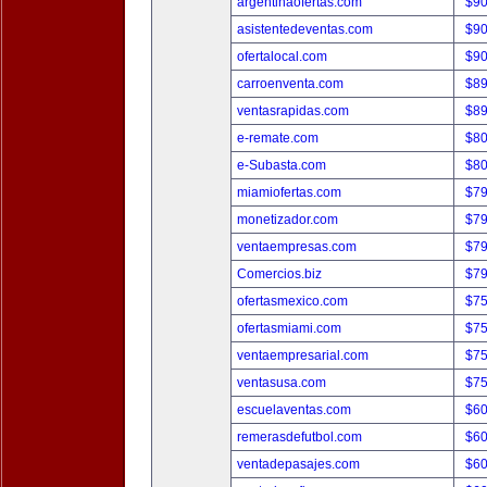
argentinaofertas.com
$9
asistentedeventas.com
$9
ofertalocal.com
$9
carroenventa.com
$8
ventasrapidas.com
$8
e-remate.com
$8
e-Subasta.com
$8
miamiofertas.com
$7
monetizador.com
$7
ventaempresas.com
$7
Comercios.biz
$7
ofertasmexico.com
$7
ofertasmiami.com
$7
ventaempresarial.com
$7
ventasusa.com
$7
escuelaventas.com
$6
remerasdefutbol.com
$6
ventadepasajes.com
$6