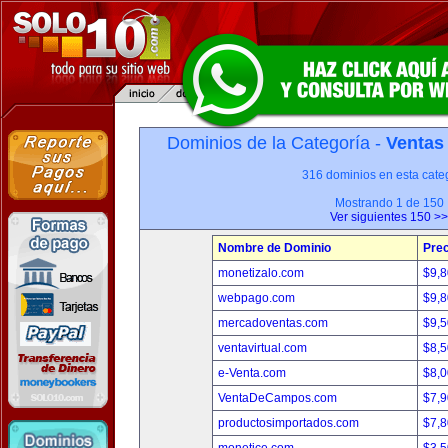
Dominios de la Categoría -
Ventas
316 dominios en esta categ
Mostrando 1 de 150
Ver siguientes 150 >>
Nombre de Dominio
Prec
monetizalo.com
$9,
webpago.com
$9,
mercadoventas.com
$9,
ventavirtual.com
$8,
e-Venta.com
$8,
VentaDeCampos.com
$7,
productosimportados.com
$7,