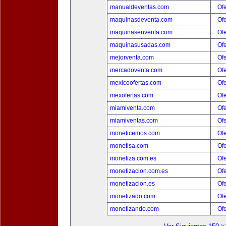
manualdeventas.com
Ofe
maquinasdeventa.com
Ofe
maquinasenventa.com
Ofe
maquinasusadas.com
Ofe
mejorventa.com
Ofe
mercadoventa.com
Ofe
mexicoofertas.com
Ofe
mexofertas.com
Ofe
miamiventa.com
Ofe
miamiventas.com
Ofe
moneticemos.com
Ofe
monetisa.com
Ofe
monetiza.com.es
Ofe
monetizacion.com.es
Ofe
monetizacion.es
Ofe
monetizado.com
Ofe
monetizando.com
Ofe