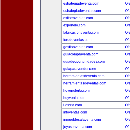
estrategiadeventa.com
Ofe
estrategiadeventas.com
Ofe
exitoenventas.com
Ofe
exportelo.com
Ofe
fabricacionyventa.com
Ofe
forodeventas.com
Ofe
gestionventas.com
Ofe
guiacompraventa.com
Ofe
guiadeoportunidades.com
Ofe
guiaparavender.com
Ofe
herramientasdeventa.com
Ofe
herramientasdeventas.com
Ofe
hoyenoferta.com
Ofe
hoyventa.com
Ofe
i-oferta.com
Ofe
infoventas.com
Ofe
inmueblesalaventa.com
Ofe
joyasenventa.com
Ofe