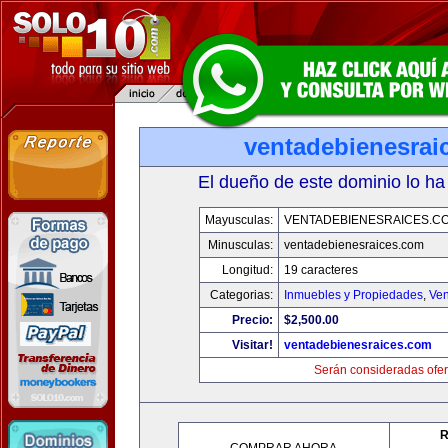
ventadebienesrai
El dueño de este dominio lo ha
Mayusculas:
VENTADEBIENESRAICES.C
Minusculas:
ventadebienesraices.com
Longitud:
19 caracteres
Categorias:
Inmuebles y Propiedades
,
Ven
Precio:
$2,500.00
Visitar!
ventadebienesraices.com
Serán consideradas ofer
R