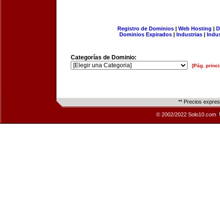
Registro de Dominios
|
Web Hosting
|
D
Dominios Expirados
|
Industrias
|
Indu
Categorías de Dominio:
[Pág. princi
** Precios expre
© 2002/2022 Solo10.com