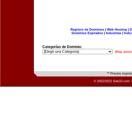
Registro de Dominios
|
Web Hosting
|
D
Dominios Expirados
|
Industrias
|
Indu
Categorías de Dominio:
[Pág. princi
** Precios expre
© 2002/2022 Solo10.com