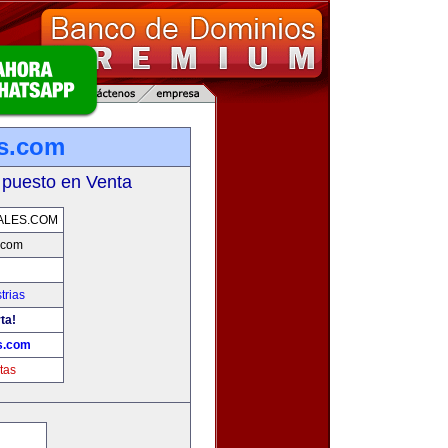
s.com
 puesto en Venta
ALES.COM
.com
trias
ta!
s.com
tas