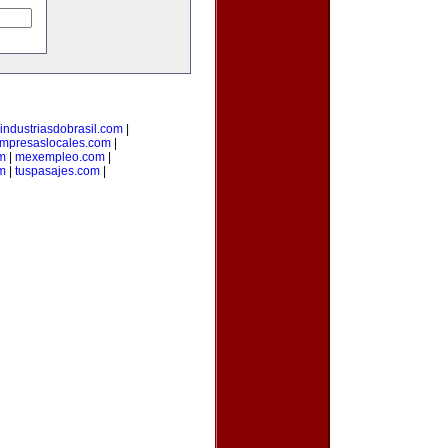
industriasdobrasil.com
|
mpresaslocales.com
|
m
|
mexempleo.com
|
om
|
tuspasajes.com
|