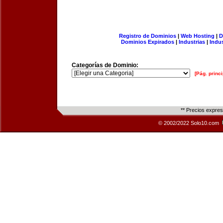
Registro de Dominios
|
Web Hosting
|
D
Dominios Expirados
|
Industrias
|
Indu
Categorías de Dominio:
[Pág. princi
** Precios expre
© 2002/2022 Solo10.com