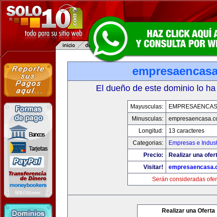
empresaencas
El dueño de este dominio lo ha
Mayusculas:
EMPRESAENCAS
Minusculas:
empresaencasa.
Longitud:
13 caracteres
Categorias:
Empresas e Indust
Precio:
Realizar una ofer
Visitar!
empresaencasa.
Serán consideradas ofer
Realizar una Oferta