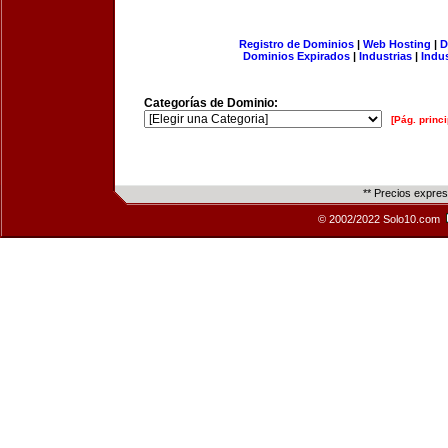
Registro de Dominios
|
Web Hosting
|
D
Dominios Expirados
|
Industrias
|
Indu
Categorías de Dominio:
[Pág. princi
** Precios expre
© 2002/2022 Solo10.com