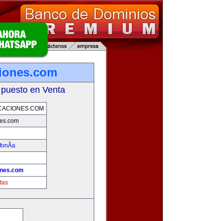
iones.com
 puesto en Venta
CACIONES.COM
nes.com
fonÃ­a
ones.com
tas