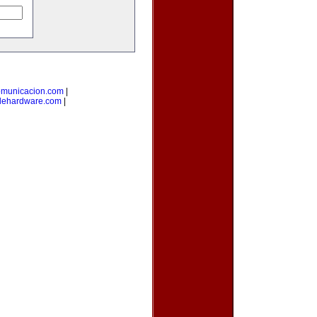
omunicacion.com
|
dehardware.com
|