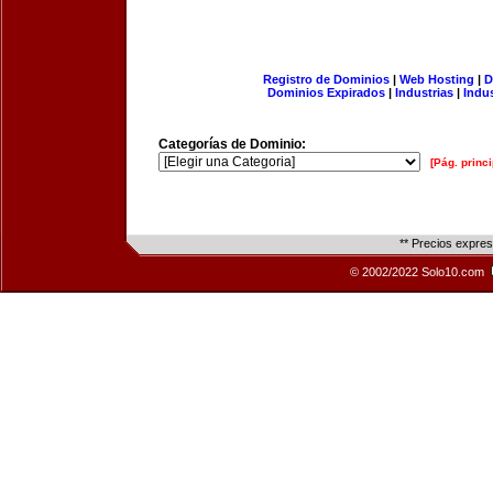
Registro de Dominios
|
Web Hosting
|
D
Dominios Expirados
|
Industrias
|
Indu
Categorías de Dominio:
[Pág. princi
** Precios expre
© 2002/2022 Solo10.com