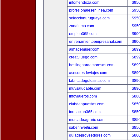
infomendoza.com
$95
profesionalesenlinea.com
$95
seleccionuruguaya.com
$95
zonainmo.com
$95
empleo365.com
$90
entrenamientoempresarial.com
$90
almademujer.com
$89
creatujuego.com
$89
hostingparaempresas.com
$89
asesoresdeviajes.com
$89
fabricadegolosinas.com
$89
muysaludable.com
$89
infoviajeros.com
$88
clubdeapuestas.com
$85
formacion365.com
$85
mercadoagrario.com
$85
saberinvertir.com
$85
guiadeproveedores.com
$80