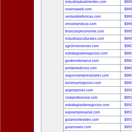
industriadealimentos.com
$99
reservaweb.com
$99
ventastelefonicas.com
$99
vinosmendoza.com
$99
finanzasyeconomia.com
$99
industriasculturales.com
$99
agroinversiones.com
$98
estrategiadenegocios.com
$98
gestiondemarca.com
$98
portalmedicina.com
$98
segurosempresariales.com
$98
turismoynegocios.com
$98
argenpymes.com
$95
clubprofesional.com
$95
estrategiasdenegocios.com
$95
expoempresarial.com
$95
guiamontevideo.com
$95
guiarosario.com
$95