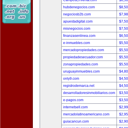
CamposEnVenta.com
$8,5
hubdenegocios.com
$8,5
negociosb2b.com
$7,9
apuestadigital.com
$7,5
misnegocios.com
$7,5
finanzasenlinea.com
$6,5
e-inmuebles.com
$5,5
mercadopropiedades.com
$5,5
propiedadesecuador.com
$5,5
zonapropiedades.com
$5,5
uruguayinmuebles.com
$4,8
only9.com
$4,5
registrodemarca.net
$4,5
desarrolladoresinmobiliarios.com
$3,5
e-pagos.com
$3,5
internetsell.com
$2,9
mercadolatinoamericano.com
$2,9
guiacancun.com
$2,9