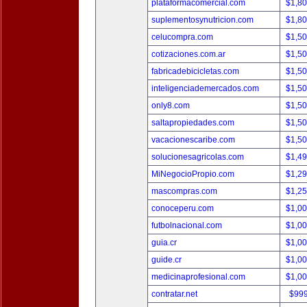
plataformacomercial.com
$1,8
suplementosynutricion.com
$1,8
celucompra.com
$1,5
cotizaciones.com.ar
$1,5
fabricadebicicletas.com
$1,5
inteligenciademercados.com
$1,5
only8.com
$1,5
saltapropiedades.com
$1,5
vacacionescaribe.com
$1,5
solucionesagricolas.com
$1,4
MiNegocioPropio.com
$1,2
mascompras.com
$1,2
conoceperu.com
$1,0
futbolnacional.com
$1,0
guia.cr
$1,0
guide.cr
$1,0
medicinaprofesional.com
$1,0
contratar.net
$99