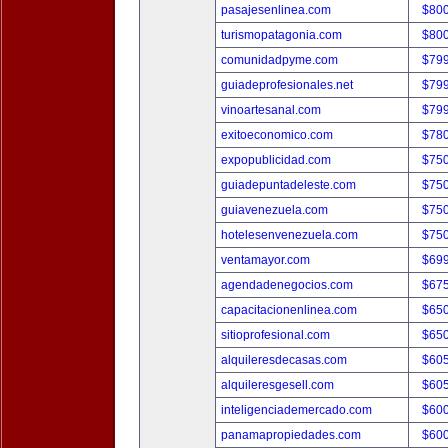
pasajesenlinea.com
$80
turismopatagonia.com
$80
comunidadpyme.com
$79
guiadeprofesionales.net
$79
vinoartesanal.com
$79
exitoeconomico.com
$78
expopublicidad.com
$75
guiadepuntadeleste.com
$75
guiavenezuela.com
$75
hotelesenvenezuela.com
$75
ventamayor.com
$69
agendadenegocios.com
$67
capacitacionenlinea.com
$65
sitioprofesional.com
$65
alquileresdecasas.com
$60
alquileresgesell.com
$60
inteligenciademercado.com
$60
panamapropiedades.com
$60