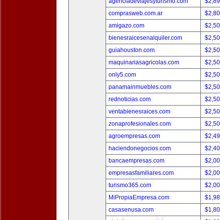
agenciadeviajesyturismo.com
$2,8
comprasweb.com.ar
$2,8
amigazo.com
$2,5
bienesraicesenalquiler.com
$2,5
guiahouston.com
$2,5
maquinariasagricolas.com
$2,5
only5.com
$2,5
panamainmuebles.com
$2,5
rednoticias.com
$2,5
ventabienesraices.com
$2,5
zonaprofesionales.com
$2,5
agroempresas.com
$2,4
haciendonegocios.com
$2,4
bancaempresas.com
$2,0
empresasfamiliares.com
$2,0
turismo365.com
$2,0
MiPropiaEmpresa.com
$1,9
casasenusa.com
$1,8