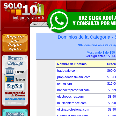
Dominios de la Categoría -
982 dominios en esta categ
Mostrando 1 de 150
Ver siguientes 150 >>
Nombre de Dominio
Preci
tradegate.com
$60,0
propiedadesmiami.com
$15,0
pymes.org
$15,0
bancoempresarial.com
$9,9
electrocoches.com
$8,9
multiconference.com
$8,9
oficinaprofesional.com
$8,9