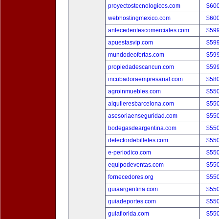
proyectostecnologicos.com
$60
webhostingmexico.com
$60
antecedentescomerciales.com
$59
apuestasvip.com
$59
mundodeofertas.com
$59
propiedadescancun.com
$59
incubadoraempresarial.com
$58
agroinmuebles.com
$55
alquileresbarcelona.com
$55
asesoriaenseguridad.com
$55
bodegasdeargentina.com
$55
detectordebilletes.com
$55
e-periodico.com
$55
equipodeventas.com
$55
fornecedores.org
$55
guiaargentina.com
$55
guiadeportes.com
$55
guiaflorida.com
$55