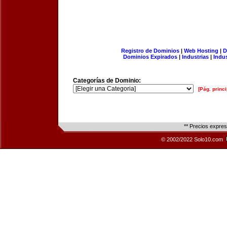
Registro de Dominios
|
Web Hosting
|
D
Dominios Expirados
|
Industrias
|
Indu
Categorías de Dominio:
[Pág. princi
** Precios expre
© 2002/2022 Solo10.com